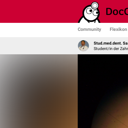
Community
Flexikon
Stud.med.dent. Sa
Student/in der Zah