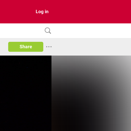
Log in
Share