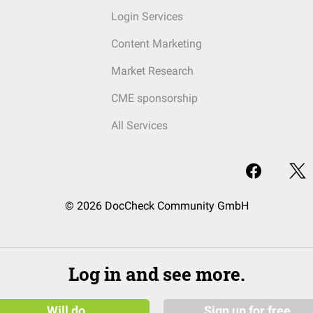
Login Services
Content Marketing
Market Research
CME sponsorship
All Services
© 2026 DocCheck Community GmbH
Log in and see more.
Will do
Sign up for free