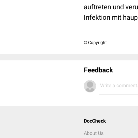
auftreten und ver
Infektion mit hau
© Copyright
Feedback
Write a comment.
DocCheck
About Us