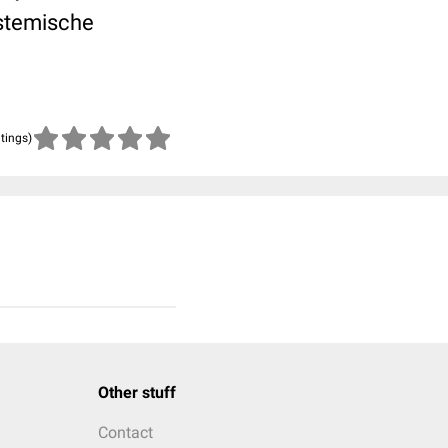
ystemische
atings)
Other stuff
Contact