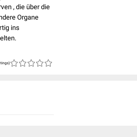
en , die über die
andere Organe
tig ins
elten.
atings)