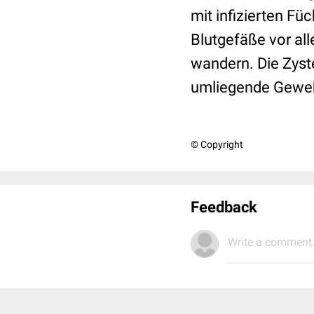
mit infizierten Fü
Blutgefäße vor all
wandern. Die Zyst
umliegende Gewebe 
© Copyright
Feedback
Write a comment.