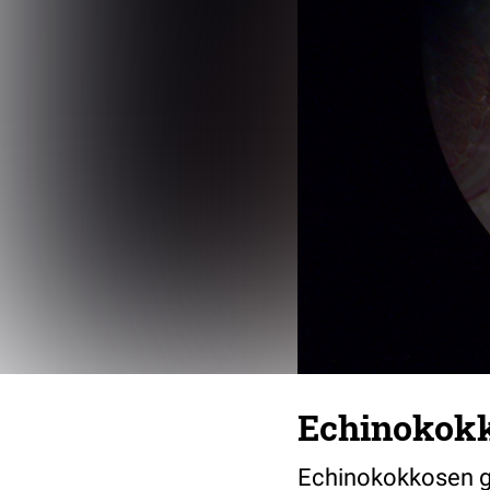
Echinokokk
Echinokokkosen g