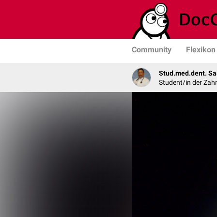
Community
Flexikon
Stud.med.dent. Sa
Student/in der Zah