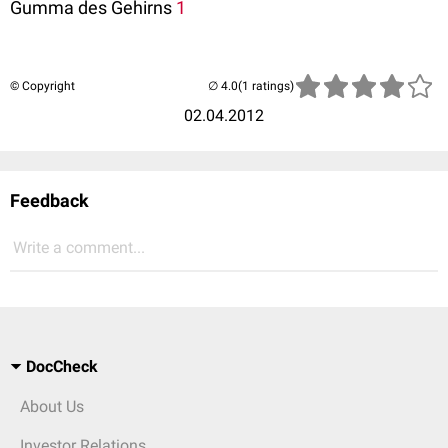
Gumma des Gehirns
1
© Copyright
(1 ratings)
02.04.2012
Feedback
Write a comment...
DocCheck
About Us
Investor Relations