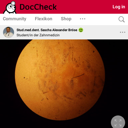
Log in
Community
Flexikon
Shop
Stud.med.dent. Sascha Alexander Bröse
Student/in der Zahnmedizin