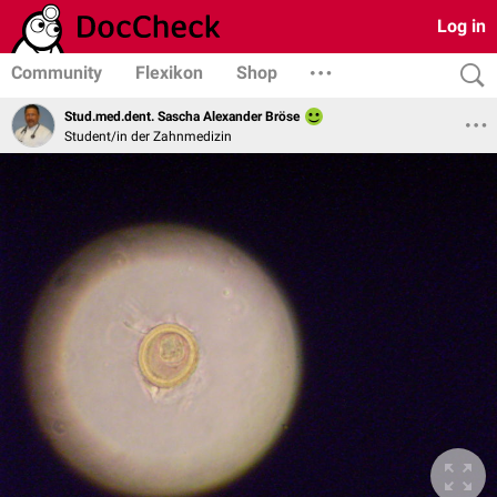
Log in
Community
Flexikon
Shop
Stud.med.dent. Sascha Alexander Bröse
Student/in der Zahnmedizin