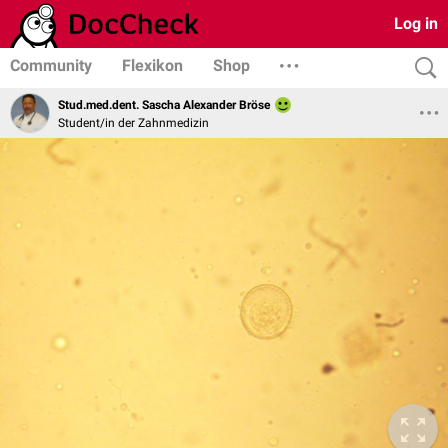
Log in
Community
Flexikon
Shop
Stud.med.dent. Sascha Alexander Bröse
Student/in der Zahnmedizin