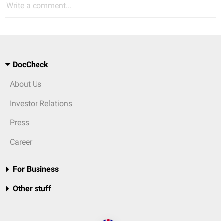
Write a comment...
DocCheck
About Us
Investor Relations
Press
Career
For Business
Other stuff