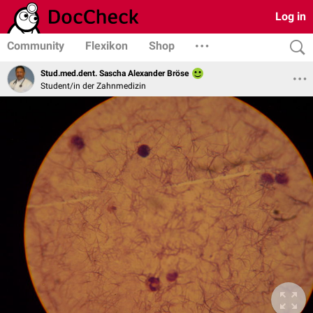
Log in
Community
Flexikon
Shop
Stud.med.dent. Sascha Alexander Bröse
Student/in der Zahnmedizin