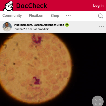
Log in
Community
Flexikon
Shop
Stud.med.dent. Sascha Alexander Bröse
Student/in der Zahnmedizin