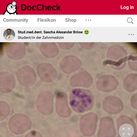
Log in
Community
Flexikon
Shop
Stud.med.dent. Sascha Alexander Bröse
Student/in der Zahnmedizin