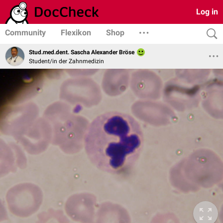
Log in
Community
Flexikon
Shop
Stud.med.dent. Sascha Alexander Bröse
Student/in der Zahnmedizin