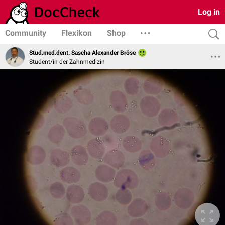
Log in
Community
Flexikon
Shop
Stud.med.dent. Sascha Alexander Bröse
Student/in der Zahnmedizin