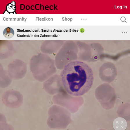
Log in
Community
Flexikon
Shop
Stud.med.dent. Sascha Alexander Bröse
Student/in der Zahnmedizin