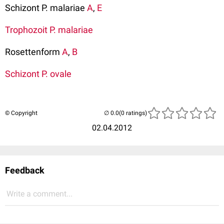
Schizont P. malariae
A
,
E
Trophozoit P. malariae
Rosettenform
A
,
B
Schizont P. ovale
© Copyright
(0 ratings)
02.04.2012
Feedback
Write a comment...