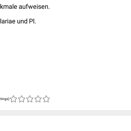
erkmale aufweisen.
ariae und Pl.
.
atings)