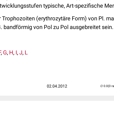
Entwicklungsstufen typische, Art-spezifische M
 Trophozoiten (erythrozytäre Form) von Pl. mal
B. bandförmig von Pol zu Pol ausgebreitet sein
F
,
G
,
H
,
I
,
J
,
L
02.04.2012
(0 r