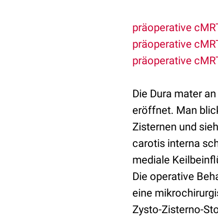
präoperative cMRT
präoperative cMRT
präoperative cMR
Die Dura mater an
eröffnet. Man blic
Zisternen und sie
carotis interna sc
mediale Keilbeinf
Die operative Beh
eine mikrochirurg
Zysto-Zisterno-St