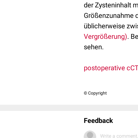
der Zysteninhalt 
Größenzunahme der
üblicherweise zwi
Vergrößerung)
. B
sehen.
postoperative cC
© Copyright
Feedback
Write a comment.