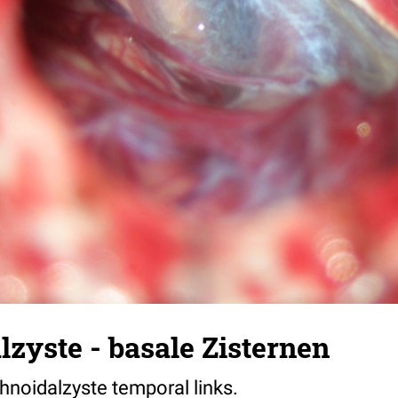
zyste - basale Zisternen
chnoidalzyste temporal links.