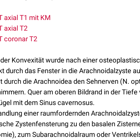
 axial T1 mit KM
 axial T2
T coronar T2
 der Konvexität wurde nach einer osteoplastis
kt durch das Fenster in die Arachnoidalzyste au
ht durch die Arachnoidea den Sehnerven (N. opt
himmern. Quer am oberen Bildrand in der Tiefe 
lügel mit dem Sinus cavernosus.
andlung einer raumfordernden Arachnoidalzyste
ische Zystenfensterung zu den basalen Zistern
omie), zum Subarachnoidalraum oder Ventrikel