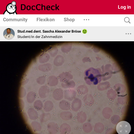
Log in
Community
Flexikon
Shop
Stud.med.dent. Sascha Alexander Bröse
Student/in der Zahnmedizin