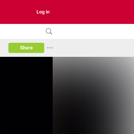
Log in
Share