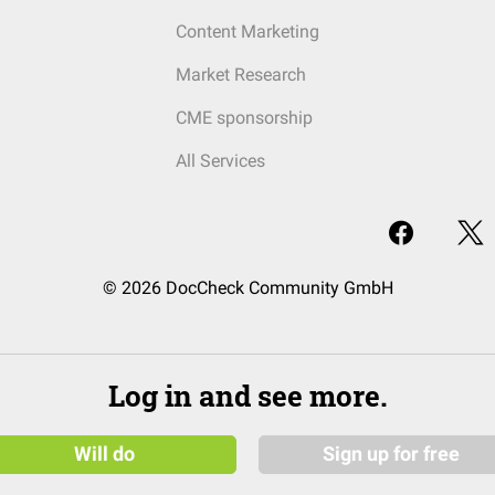
Content Marketing
Market Research
CME sponsorship
All Services
© 2026 DocCheck Community GmbH
Log in and see more.
Will do
Sign up for free