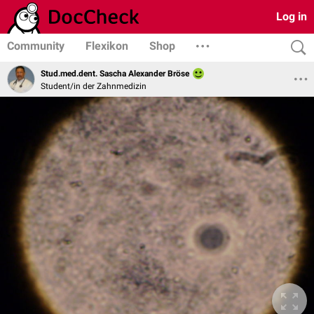
Log in
Community
Flexikon
Shop
Stud.med.dent. Sascha Alexander Bröse
Student/in der Zahnmedizin