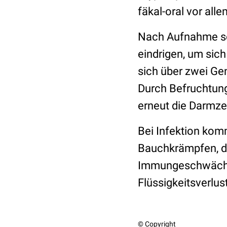
fäkal-oral vor al
Nach Aufnahme sch
eindrigen, um sich
sich über zwei Ge
Durch Befruchtung
erneut die Darmze
Bei Infektion kom
Bauchkrämpfen, di
Immungeschwächten
Flüssigkeitsverlus
© Copyright