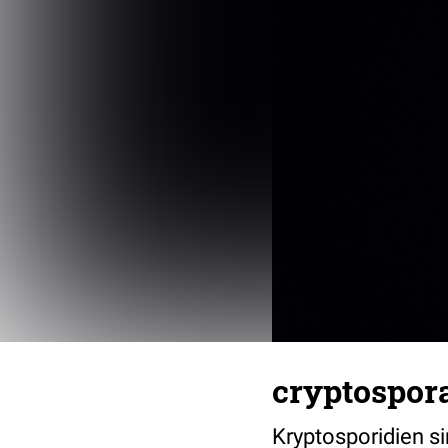
cryptospor
Kryptosporidien s