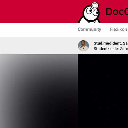
Community
Flexikon
Stud.med.dent. Sa
Student/in der Zah