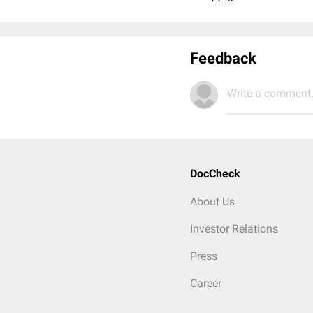
Feedback
Write a comment.
DocCheck
About Us
Investor Relations
Press
Career