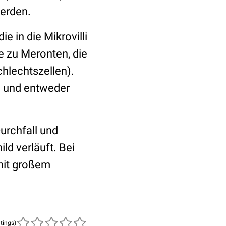
werden.
 in die Mikrovilli
e zu Meronten, die
hlechtszellen).
d und entweder
urchfall und
d verläuft. Bei
mit großem
atings)