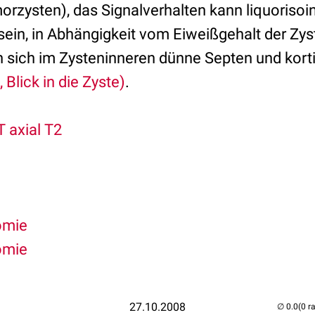
rzysten), das Signalverhalten kann liquorisoi
sein, in Abhängigkeit vom Eiweißgehalt der Zyst
en sich im Zysteninneren dünne Septen und kort
,
Blick in die Zyste)
.
 axial T2
omie
omie
27.10.2008
(0 r