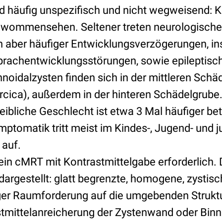
d häufig unspezifisch und nicht wegweisend: 
wommensehen. Seltener treten neurologische D
n aber häufiger Entwicklungsverzögerungen, i
rachentwicklungsstörungen, sowie epileptisch
noidalzysten finden sich in der mittleren Schä
urcica), außerdem in der hinteren Schädelgrube
weibliche Geschlecht ist etwa 3 Mal häufiger be
mptomatik tritt meist im Kindes-, Jugend- und 
 auf.
 ein cMRT mit Kontrastmittelgabe erforderlich. 
 dargestellt: glatt begrenzte, homogene, zystis
ger Raumforderung auf die umgebenden Struktu
stmittelanreicherung der Zystenwand oder Binn