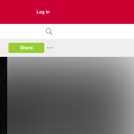
Log in
Share