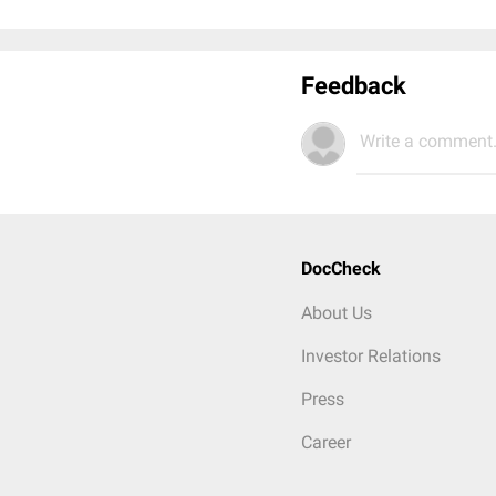
Feedback
Write a comment.
DocCheck
About Us
Investor Relations
Press
Career