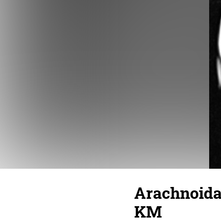
Arachnoidal
KM