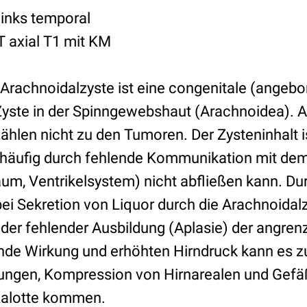
links temporal
 axial T1 mit KM
e Arachnoidalzyste ist eine congenitale (angeb
 Zyste in der Spinngewebshaut (Arachnoidea). 
zählen nicht zu den Tumoren. Der Zysteninhalt 
r häufig durch fehlende Kommunikation mit de
um, Ventrikelsystem) nicht abfließen kann. Dur
 Sekretion von Liquor durch die Arachnoidal
der fehlender Ausbildung (Aplasie) der angren
de Wirkung und erhöhten Hirndruck kann es z
ngen, Kompression von Hirnarealen und Gefä
Kalotte kommen.