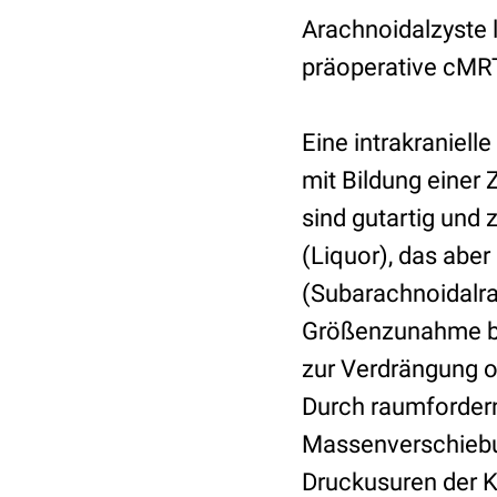
Arachnoidalzyste 
präoperative cMRT
Eine intrakraniell
mit Bildung einer
sind gutartig und 
(Liquor), das abe
(Subarachnoidalra
Größenzunahme bei
zur Verdrängung o
Durch raumfordern
Massenverschiebu
Druckusuren der 