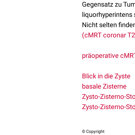
Gegensatz zu Tumo
liquorhyperintens 
Nicht selten find
(cMRT coronar T2
präoperative cMRT
Blick in die Zyste
basale Zisterne
Zysto-Zisterno-St
Zysto-Zisterno-St
© Copyright