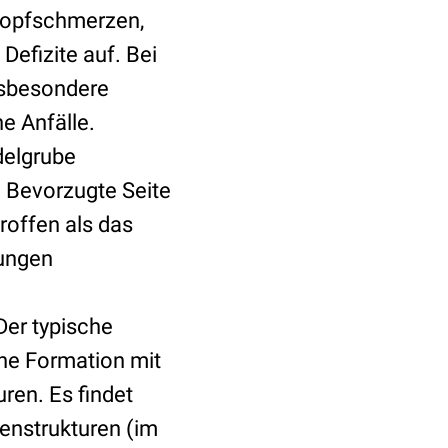
Kopfschmerzen,
efizite auf. Bei
nsbesondere
e Anfälle.
delgrube
. Bevorzugte Seite
troffen als das
jungen
Der typische
che Formation mit
ren. Es findet
enstrukturen (im