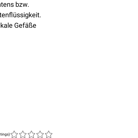
ntens bzw.
enflüssigkeit.
ikale Gefäße
atings)