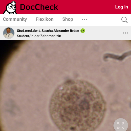
Log in
Community
Flexikon
Shop
Stud.med.dent. Sascha Alexander Bröse
Student/in der Zahnmedizin