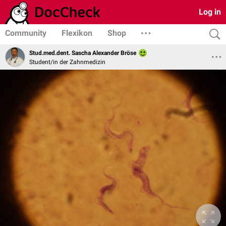
Log in
Community
Flexikon
Shop
Stud.med.dent. Sascha Alexander Bröse
Student/in der Zahnmedizin