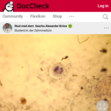
Log in
Community
Flexikon
Shop
Stud.med.dent. Sascha Alexander Bröse
Student/in der Zahnmedizin