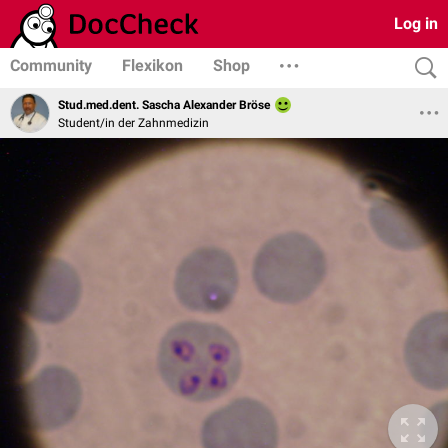
Log in
Community
Flexikon
Shop
Stud.med.dent. Sascha Alexander Bröse
Student/in der Zahnmedizin