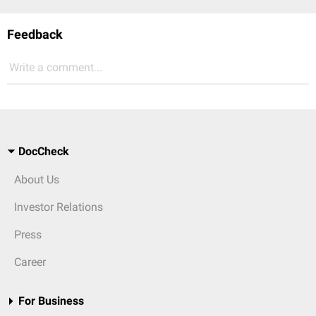
Feedback
Write a comment...
DocCheck
About Us
Investor Relations
Press
Career
For Business