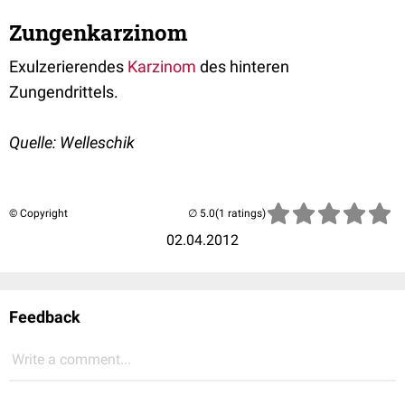
Zungenkarzinom
Exulzerierendes
Karzinom
des hinteren
Zungendrittels.
Quelle: Welleschik
© Copyright
(1 ratings)
02.04.2012
Feedback
Write a comment...