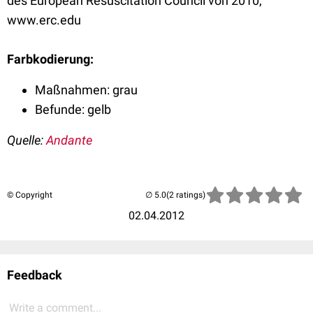
des European Resuscitation Council von 2010,
www.erc.edu
Farbkodierung:
Maßnahmen: grau
Befunde: gelb
Quelle:
Andante
© Copyright
(2 ratings)
02.04.2012
Feedback
Write a comment...