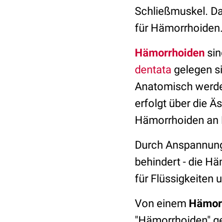
Schließmuskel. D
für Hämorrhoiden
Hämorrhoiden
si
dentata
gelegen si
Anatomisch werde
erfolgt über die Ä
Hämorrhoiden an 
Durch Anspannun
behindert - die H
für Flüssigkeiten 
Von einem
Hämorr
"Hämorrhoiden" ge