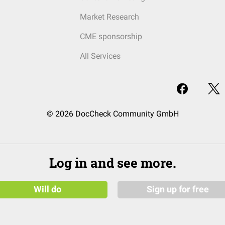
Market Research
CME sponsorship
All Services
© 2026 DocCheck Community GmbH
Log in and see more.
Will do
Sign up for free