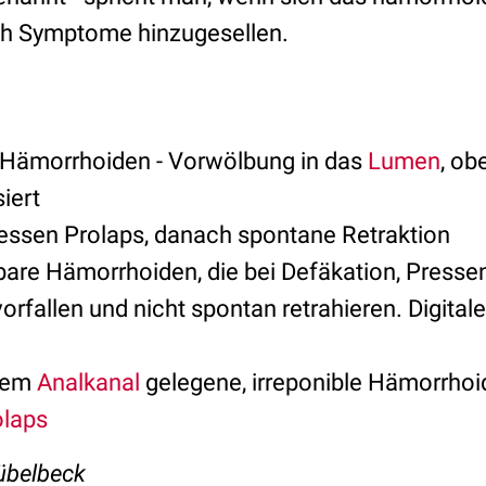
ch Symptome hinzugesellen.
 Hämorrhoiden - Vorwölbung in das
Lumen
, ob
siert
essen Prolaps, danach spontane Retraktion
are Hämorrhoiden, die bei Defäkation, Pressen
rfallen und nicht spontan retrahieren. Digital
dem
Analkanal
gelegene, irreponible Hämorrhoi
olaps
Kübelbeck