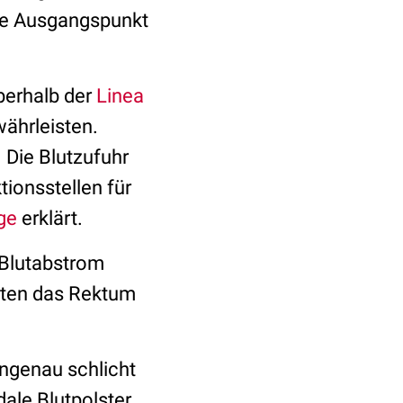
he Ausgangspunkt
berhalb der
Linea
ährleisten.
 Die Blutzufuhr
ktionsstellen für
ge
erklärt.
 Blutabstrom
hten das Rektum
ngenau schlicht
ale Blutpolster