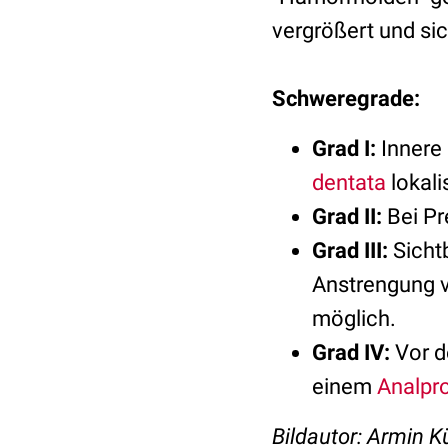
vergrößert und si
Schweregrade:
Grad I:
Innere
dentata
lokali
Grad II:
Bei Pr
Grad III:
Sichtb
Anstrengung vo
möglich.
Grad IV:
Vor 
einem
Analpr
Bildautor: Armin 