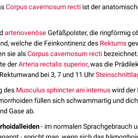
as
Corpus cavernosum recti
ist der anatomisc
.
nd
arteriovenöse
Gefäßpolster, die ringförmig o
nd, welche die Feinkontinenz des
Rektums
gew
n sie als
Corpus cavernosum recti
bezeichnet.
ste der
Arteria rectalis superior
, was die Prädile
Rektumwand bei 3, 7 und 11 Uhr
Steinschnittla
g des
Musculus sphincter ani internus
wird der
ämorrhoiden füllen sich schwammartig und dic
und Gase ab.
hoidalleiden
- im normalen Sprachgebrauch u
nannt - spricht man, wenn sich das hämorrhoid