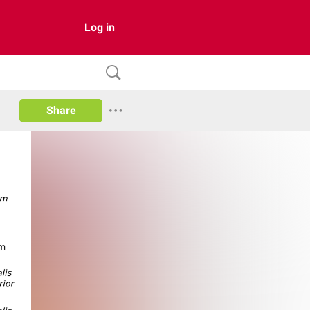
Log in
Share