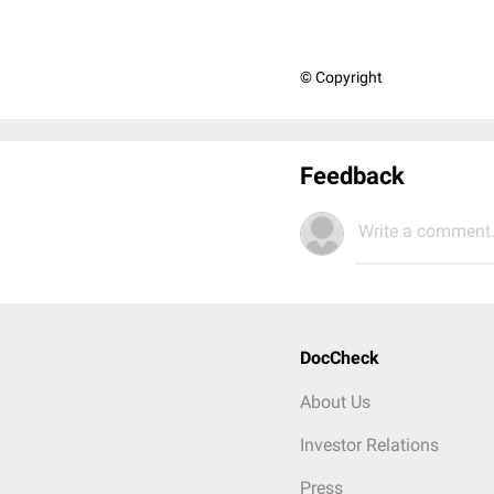
© Copyright
Feedback
Write a comment.
DocCheck
About Us
Investor Relations
Press