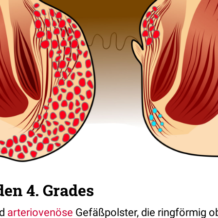
en 4. Grades
nd
arteriovenöse
Gefäßpolster, die ringförmig o