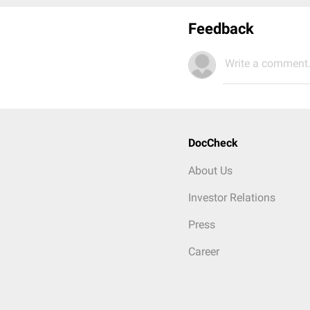
Feedback
Write a comment.
DocCheck
About Us
Investor Relations
Press
Career