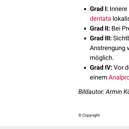
Grad I:
Innere
dentata
lokali
Grad II:
Bei Pr
Grad III:
Sichtb
Anstrengung vo
möglich.
Grad IV:
Vor 
einem
Analpr
Bildautor: Armin 
© Copyright