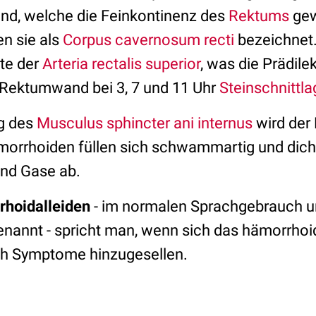
nd, welche die Feinkontinenz des
Rektums
gew
n sie als
Corpus cavernosum recti
bezeichnet.
ste der
Arteria rectalis superior
, was die Prädile
Rektumwand bei 3, 7 und 11 Uhr
Steinschnittla
g des
Musculus sphincter ani internus
wird der
ämorrhoiden füllen sich schwammartig und dic
und Gase ab.
hoidalleiden
- im normalen Sprachgebrauch u
nannt - spricht man, wenn sich das hämorrhoid
ch Symptome hinzugesellen.