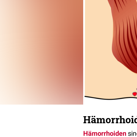
Hämorrhoid
Hämorrhoiden
si