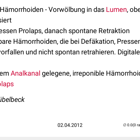
 Hämorrhoiden - Vorwölbung in das
Lumen
, ob
siert
essen Prolaps, danach spontane Retraktion
are Hämorrhoiden, die bei Defäkation, Pressen
rfallen und nicht spontan retrahieren. Digital
dem
Analkanal
gelegene, irreponible Hämorrhoi
olaps
Kübelbeck
02.04.2012
(0 r