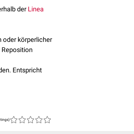
erhalb der
Linea
 oder körperlicher
e Reposition
den. Entspricht
atings)