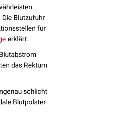
ährleisten.
 Die Blutzufuhr
ktionsstellen für
ge
erklärt.
 Blutabstrom
hten das Rektum
ngenau schlicht
ale Blutpolster