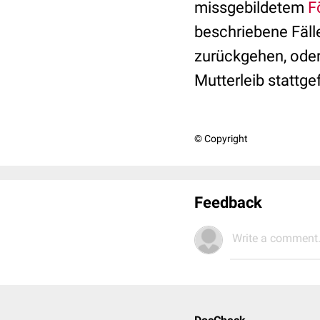
missgebildetem
F
beschriebene Fälle
zurückgehen, oder
Mutterleib stattge
© Copyright
Feedback
Write a comment.