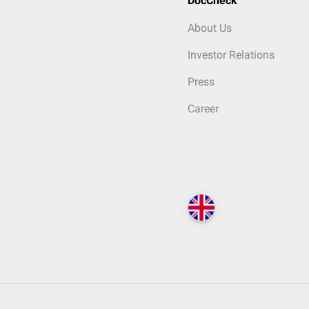
DocCheck
About Us
Investor Relations
Press
Career