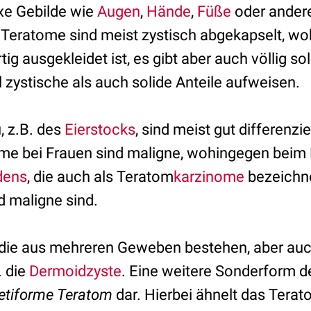
e Gebilde wie
Augen
,
Hände
,
Füße
oder ander
 Teratome sind meist zystisch abgekapselt, w
tig ausgekleidet ist, es gibt aber auch völlig s
 zystische als auch solide Anteile aufweisen.
, z.B. des
Eierstocks
, sind meist gut differenzi
me bei Frauen sind maligne, wohingegen beim 
dens
, die auch als Teratom
karzinome
bezeichne
d maligne sind.
, die aus mehreren Geweben bestehen, aber a
. die
Dermoidzyste
. Eine weitere Sonderform d
etiforme Teratom
dar. Hierbei ähnelt das Tera