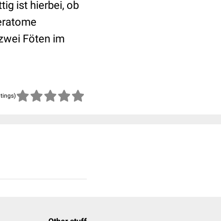
tig ist hierbei, ob
Teratome
 zwei Föten im
atings)