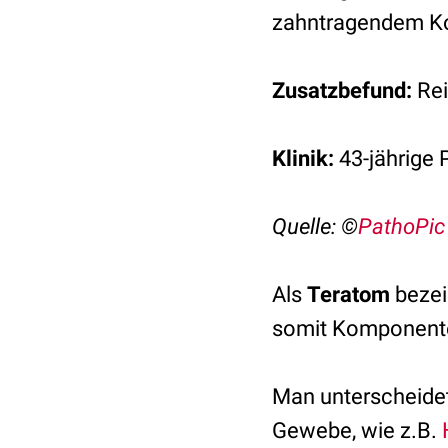
zahntragendem Kop
Zusatzbefund:
Rei
Klinik:
43-jährige 
Quelle: ©
PathoPic
Als
Teratom
bezei
somit Komponente
Man unterscheidet 
Gewebe, wie z.B.