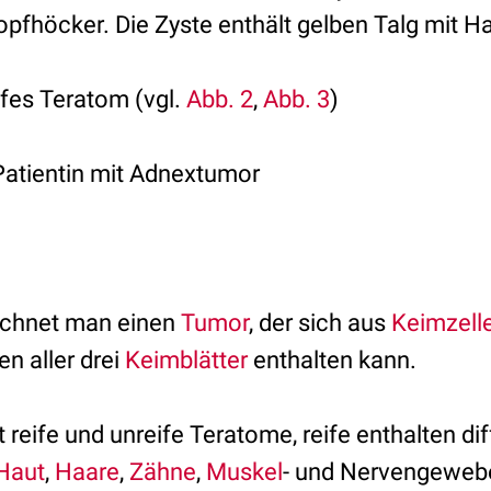
fhöcker. Die Zyste enthält gelben Talg mit H
fes Teratom (vgl.
Abb. 2
,
Abb. 3
)
Patientin mit Adnextumor
chnet man einen
Tumor
, der sich aus
Keimzell
n aller drei
Keimblätter
enthalten kann.
reife und unreife Teratome, reife enthalten dif
Haut
,
Haare
,
Zähne
,
Muskel
- und Nervengewebe