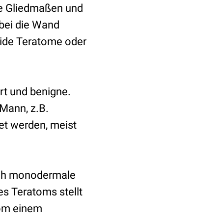
e Gliedmaßen und
obei die Wand
olide Teratome oder
ert und benigne.
Mann, z.B.
t werden, meist
uch monodermale
es Teratoms stellt
tom einem