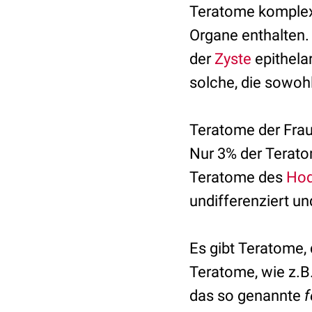
Teratome komplex
Organe enthalten.
der
Zyste
epithelar
solche, die sowohl
Teratome der Frau
Nur 3% der Terato
Teratome des
Ho
undifferenziert un
Es gibt Teratome
Teratome, wie z.B
das so genannte
f