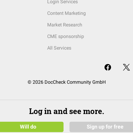
Login Services
Content Marketing
Market Research
CME sponsorship
All Services
© 2026 DocCheck Community GmbH
Log in and see more.
Will do
Sign up for free