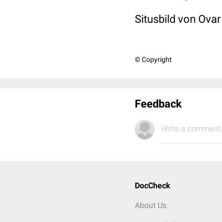
Situsbild von Ova
© Copyright
Feedback
Write a comment.
DocCheck
About Us