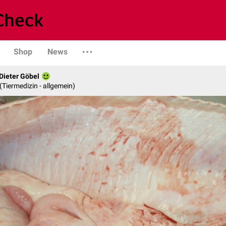
Shop
News
 Dieter Göbel
n (Tiermedizin - allgemein)