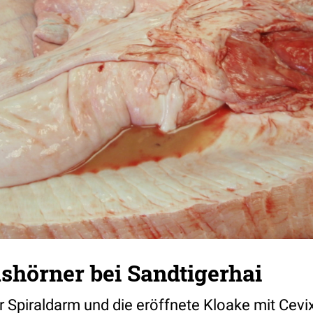
shörner bei Sandtigerhai
r Spiraldarm und die eröffnete Kloake mit Cev