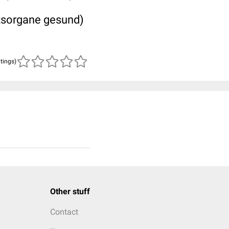
htsorgane gesund)
atings)
Other stuff
Contact