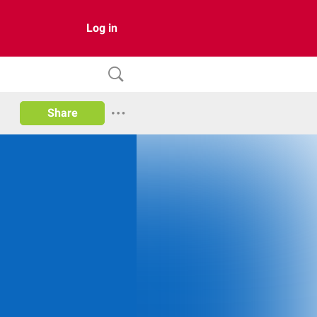
Log in
Share