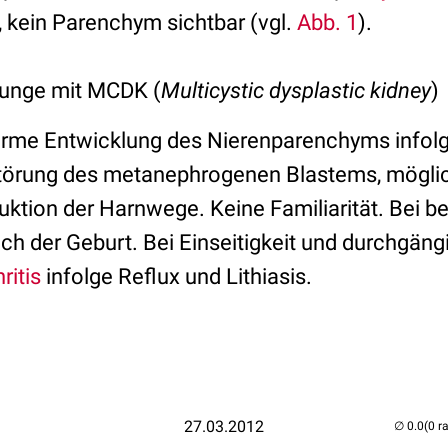
, kein Parenchym sichtbar (vgl.
Abb. 1
).
Junge mit MCDK (
Multicystic dysplastic kidney
)
me Entwicklung des Nierenparenchyms infolg
störung des metanephrogenen Blastems, mögli
ruktion der Harnwege. Keine Familiarität. Bei b
ch der Geburt. Bei Einseitigkeit und durchgän
ritis
infolge Reflux und Lithiasis.
27.03.2012
(0 r