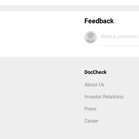
Feedback
Write a comment.
DocCheck
About Us
Investor Relations
Press
Career