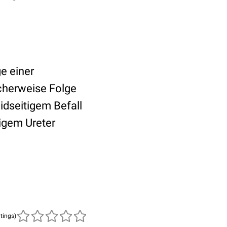
e einer
cherweise Folge
eidseitigem Befall
gigem Ureter
atings)