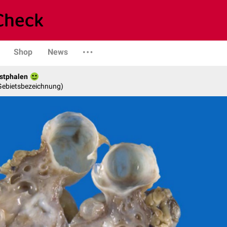
Shop
News
stphalen
 Gebietsbezeichnung)