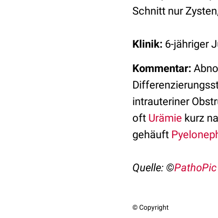
Schnitt nur Zysten
Klinik:
6-jähriger 
Kommentar:
Abnor
Differenzierungs
intrauteriner Obst
oft
Urämie
kurz na
gehäuft
Pyeloneph
Quelle: ©
PathoPic
© Copyright