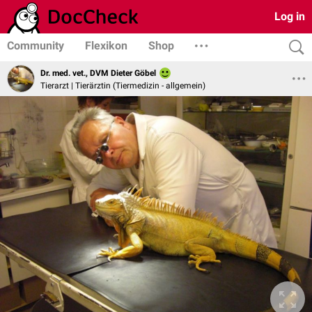
Log in
Community
Flexikon
Shop
Dr. med. vet., DVM Dieter Göbel
Tierarzt | Tierärztin (Tiermedizin - allgemein)