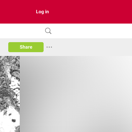
Log in
Share