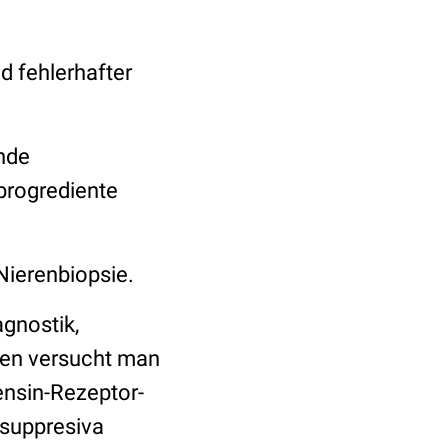
 fehlerhafter
nde
progrediente
Nierenbiopsie.
agnostik,
men versucht man
nsin-Rezeptor-
nsuppresiva