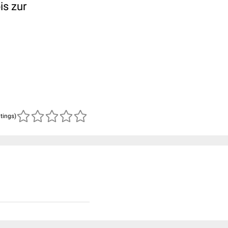
is zur
atings)