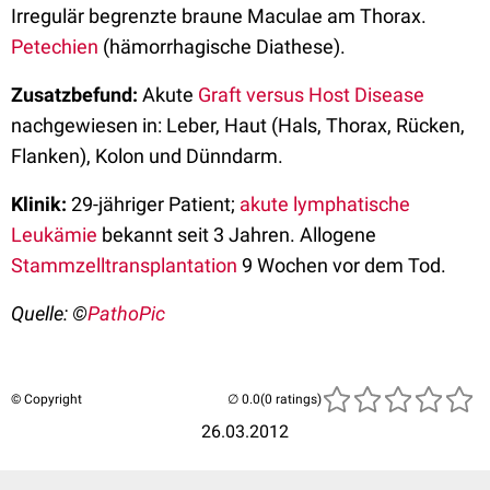
Irregulär begrenzte braune Maculae am Thorax.
Petechien
(hämorrhagische Diathese).
Zusatzbefund:
Akute
Graft versus Host Disease
nachgewiesen in: Leber, Haut (Hals, Thorax, Rücken,
Flanken), Kolon und Dünndarm.
Klinik:
29-jähriger Patient;
akute lymphatische
Leukämie
bekannt seit 3 Jahren. Allogene
Stammzelltransplantation
9 Wochen vor dem Tod.
Quelle: ©
PathoPic
© Copyright
(0 ratings)
26.03.2012