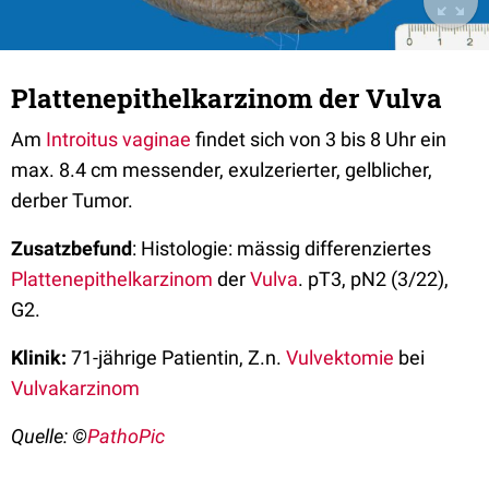
Plattenepithelkarzinom der Vulva
Am
Introitus vaginae
findet sich von 3 bis 8 Uhr ein
max. 8.4 cm messender, exulzerierter, gelblicher,
derber Tumor.
Zusatzbefund
: Histologie: mässig differenziertes
Plattenepithelkarzinom
der
Vulva
. pT3, pN2 (3/22),
G2.
Klinik:
71-jährige Patientin, Z.n.
Vulvektomie
bei
Vulvakarzinom
Quelle: ©
PathoPic