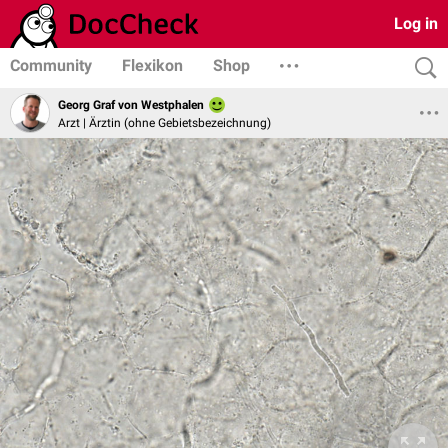
Log in
Community
Flexikon
Shop
Georg Graf von Westphalen
Arzt | Ärztin (ohne Gebietsbezeichnung)