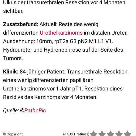
Ulkus der transurethralen Resektion vor 4 Monaten
sichtbar.
Zusatzbefund:
Aktuell: Reste des wenig
differenzierten
Urothelkarzinoms
im distalen Ureter.
Ausdehnung: 10mm, rpT2a G3 pN2 M1 L1 V1.
Hydroureter und Hydronephrose auf der Seite des
Tumors.
Klinik:
84-jähriger Patient. Transurethrale Resektion
eines wenig differenzierten papillären
Urothelkarzinoms vor 1 Jahr pT1. Resektion eines
Rezidivs des Karzinoms vor 4 Monaten.
Quelle: ©
PathoPic
© Copyright
(1 ratings)