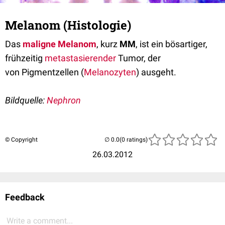
Melanom (Histologie)
Das
maligne Melanom
, kurz
MM
, ist ein bösartiger,
frühzeitig
metastasierender
Tumor, der
von Pigmentzellen (
Melanozyten
) ausgeht.
Bildquelle:
Nephron
© Copyright
(0 ratings)
26.03.2012
Feedback
Write a comment...