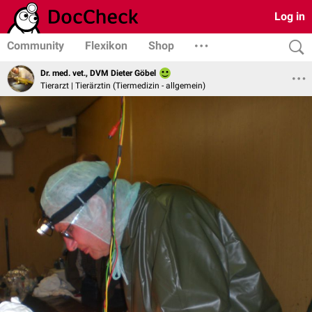
Log in
Community
Flexikon
Shop
Dr. med. vet., DVM Dieter Göbel
Tierarzt | Tierärztin (Tiermedizin - allgemein)