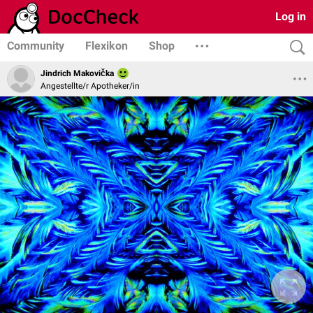
Log in
Community
Flexikon
Shop
Jindrich Makovička
Angestellte/r Apotheker/in