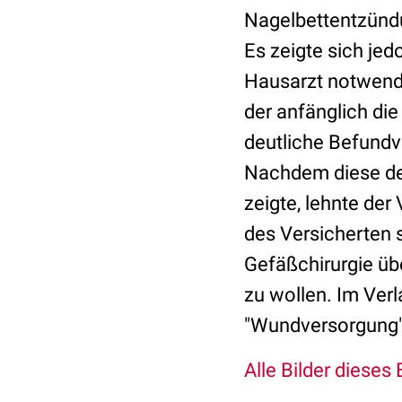
Nagelbettentzündu
Es zeigte sich je
Hausarzt notwendi
der anfänglich di
deutliche Befund
Nachdem diese de
zeigte, lehnte der
des Versicherten 
Gefäßchirurgie übe
zu wollen. Im Verla
"Wundversorgung"
Alle Bilder dieses