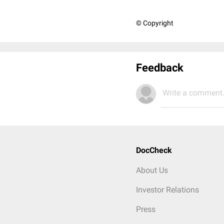
© Copyright
Feedback
Write a comment.
DocCheck
About Us
Investor Relations
Press