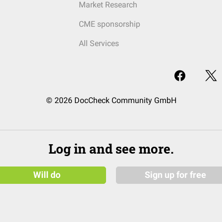
Market Research
CME sponsorship
All Services
© 2026 DocCheck Community GmbH
Log in and see more.
Will do
Sign up for free