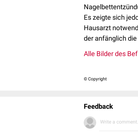
Nagelbettentzündu
Es zeigte sich je
Hausarzt notwendi
der anfänglich di
Alle Bilder des Be
© Copyright
Feedback
Write a comment.