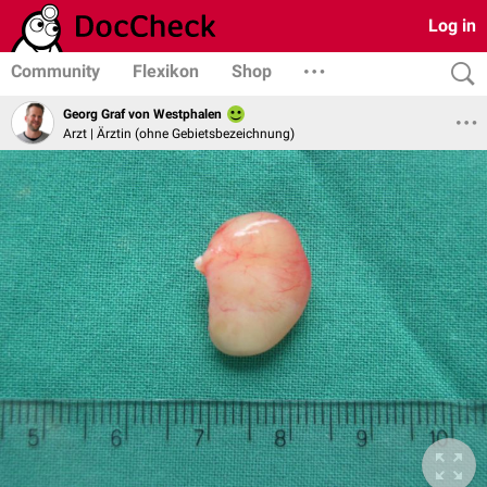
Log in
Community
Flexikon
Shop
Georg Graf von Westphalen
Arzt | Ärztin (ohne Gebietsbezeichnung)