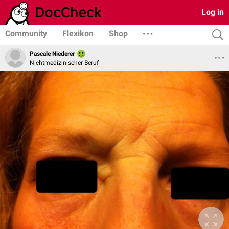
Log in
Community
Flexikon
Shop
Pascale Niederer
Nichtmedizinischer Beruf