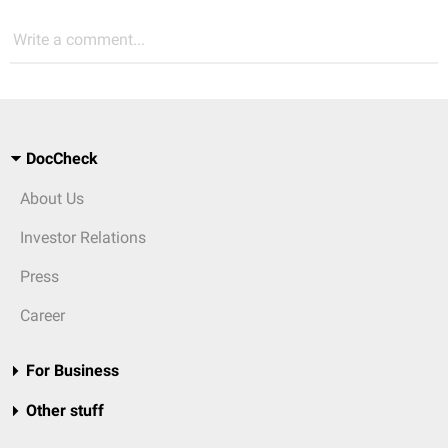
Write a comment...
DocCheck
About Us
Investor Relations
Press
Career
For Business
Other stuff