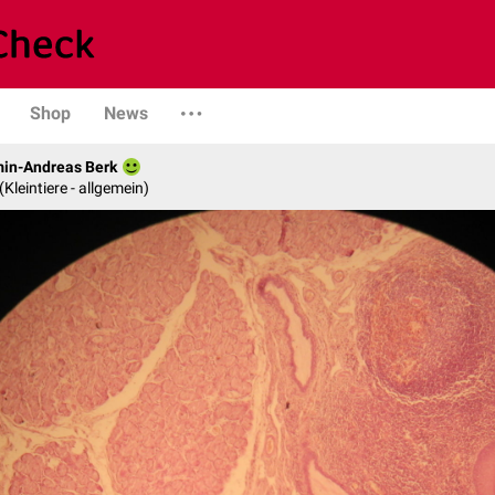
Shop
News
min-Andreas Berk
 (Kleintiere - allgemein)