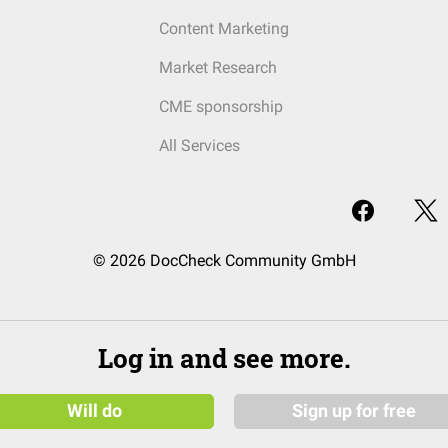
Content Marketing
Market Research
CME sponsorship
All Services
© 2026 DocCheck Community GmbH
Log in and see more.
Will do
Sign up for free