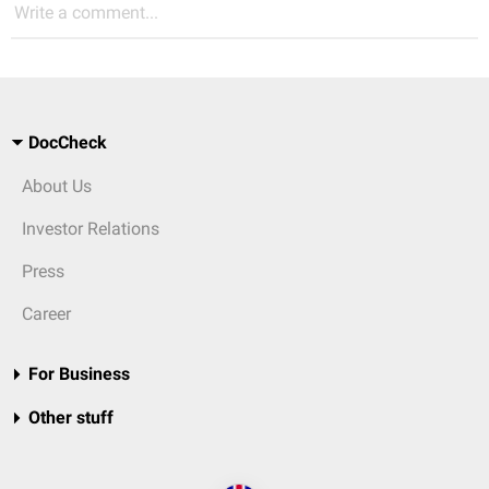
Write a comment...
DocCheck
About Us
Investor Relations
Press
Career
For Business
Other stuff