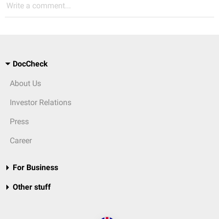
Write a comment...
DocCheck
About Us
Investor Relations
Press
Career
For Business
Other stuff