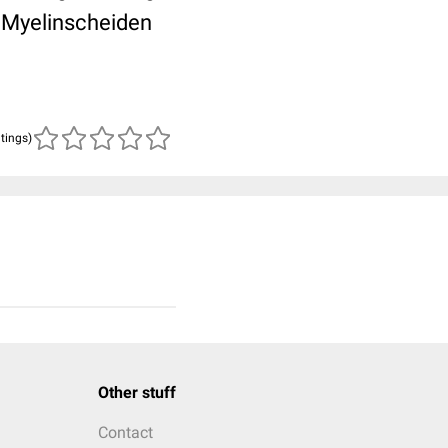
r Myelinscheiden
atings)
Other stuff
Contact