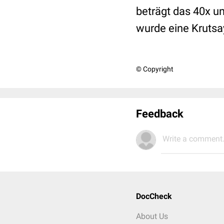
beträgt das 40x u
wurde eine Kruts
© Copyright
Feedback
Write a comment.
DocCheck
About Us