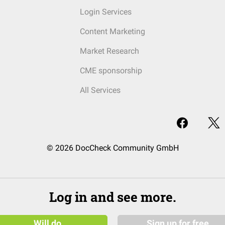
Login Services
Content Marketing
Market Research
CME sponsorship
All Services
© 2026 DocCheck Community GmbH
Log in and see more.
Will do
Sign up for free