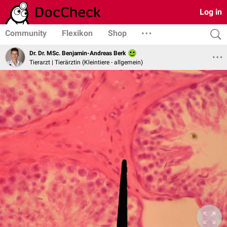
Log in
Community
Flexikon
Shop
Dr. Dr. MSc. Benjamin-Andreas Berk
Tierarzt | Tierärztin (Kleintiere - allgemein)